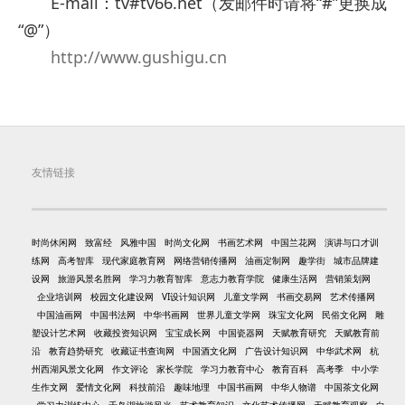
E-mail：tv#tv66.net（发邮件时请将“#”更换成
“@”）
http://www.gushigu.cn
友情链接
时尚休闲网
致富经
风雅中国
时尚文化网
书画艺术网
中国兰花网
演讲与口才训
练网
高考智库
现代家庭教育网
网络营销传播网
油画定制网
趣学街
城市品牌建
设网
旅游风景名胜网
学习力教育智库
意志力教育学院
健康生活网
营销策划网
企业培训网
校园文化建设网
VI设计知识网
儿童文学网
书画交易网
艺术传播网
中国油画网
中国书法网
中华书画网
世界儿童文学网
珠宝文化网
民俗文化网
雕
塑设计艺术网
收藏投资知识网
宝宝成长网
中国瓷器网
天赋教育研究
天赋教育前
沿
教育趋势研究
收藏证书查询网
中国酒文化网
广告设计知识网
中华武术网
杭
州西湖风景文化网
作文评论
家长学院
学习力教育中心
教育百科
高考季
中小学
生作文网
爱情文化网
科技前沿
趣味地理
中国书画网
中华人物谱
中国茶文化网