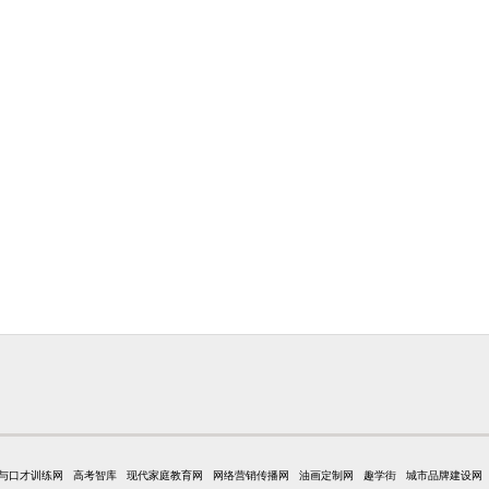
与口才训练网
高考智库
现代家庭教育网
网络营销传播网
油画定制网
趣学街
城市品牌建设网