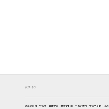
友情链接
时尚休闲网
致富经
风雅中国
时尚文化网
书画艺术网
中国兰花网
演讲