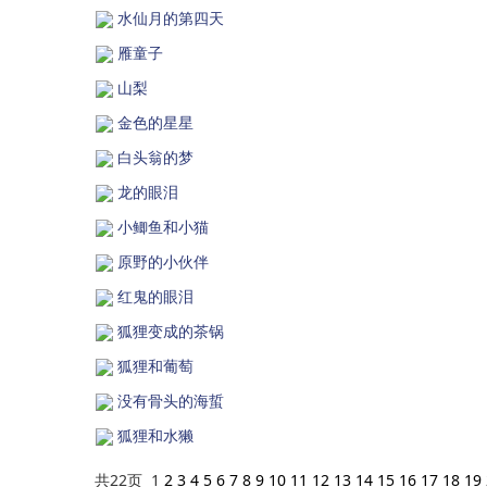
水仙月的第四天
雁童子
山梨
金色的星星
白头翁的梦
龙的眼泪
小鲫鱼和小猫
原野的小伙伴
红鬼的眼泪
狐狸变成的茶锅
狐狸和葡萄
没有骨头的海蜇
狐狸和水獭
共22页 1
2
3
4
5
6
7
8
9
10
11
12
13
14
15
16
17
18
19