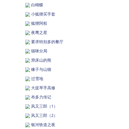
白蝴蝶
小狐狸买手套
狐狸阿权
夜鹰之星
要求特别多的餐厅
猫咪分局
滑床山的熊
橡子与山猫
过雪地
大提琴手高修
布多力传记
风又三郎（1）
风又三郎（2）
银河铁道之夜