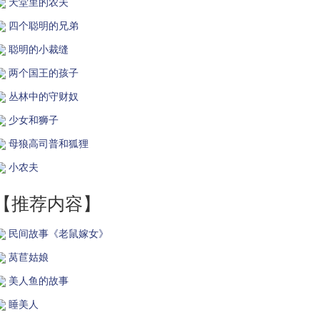
天堂里的农夫
四个聪明的兄弟
聪明的小裁缝
两个国王的孩子
丛林中的守财奴
少女和狮子
母狼高司普和狐狸
小农夫
【推荐内容】
民间故事《老鼠嫁女》
莴苣姑娘
美人鱼的故事
睡美人