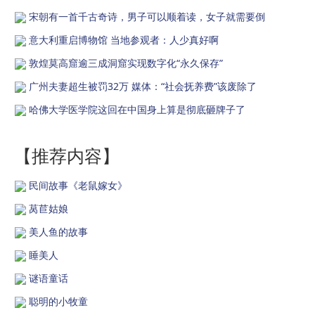
宋朝有一首千古奇诗，男子可以顺着读，女子就需要倒
意大利重启博物馆 当地参观者：人少真好啊
敦煌莫高窟逾三成洞窟实现数字化“永久保存”
广州夫妻超生被罚32万 媒体：“社会抚养费”该废除了
哈佛大学医学院这回在中国身上算是彻底砸牌子了
【推荐内容】
民间故事《老鼠嫁女》
莴苣姑娘
美人鱼的故事
睡美人
谜语童话
聪明的小牧童