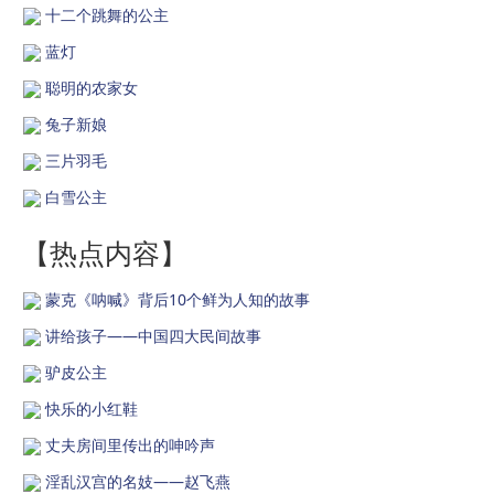
十二个跳舞的公主
蓝灯
聪明的农家女
兔子新娘
三片羽毛
白雪公主
【热点内容】
蒙克《呐喊》背后10个鲜为人知的故事
讲给孩子——中国四大民间故事
驴皮公主
快乐的小红鞋
丈夫房间里传出的呻吟声
淫乱汉宫的名妓——赵飞燕