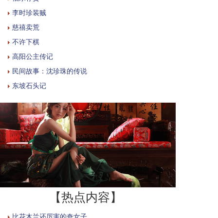
李时珍装贼
慈禧卖荒
不许下棋
高阳公主传记
民间故事：沈珍珠的传说
东坡石头记
【热点内容】
比花木兰还厉害的奇女子