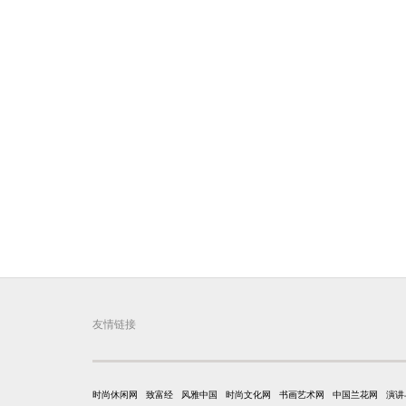
友情链接
时尚休闲网
致富经
风雅中国
时尚文化网
书画艺术网
中国兰花网
演讲