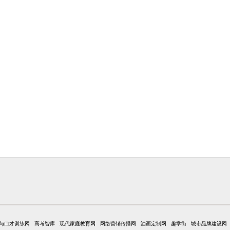
与口才训练网
高考智库
现代家庭教育网
网络营销传播网
油画定制网
趣学街
城市品牌建设网