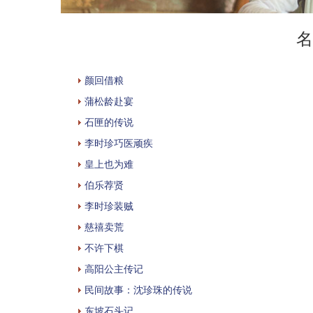
名
颜回借粮
蒲松龄赴宴
石匣的传说
李时珍巧医顽疾
皇上也为难
伯乐荐贤
李时珍装贼
慈禧卖荒
不许下棋
高阳公主传记
民间故事：沈珍珠的传说
东坡石头记