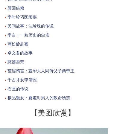
颜回借粮
李时珍巧医顽疾
民间故事：沈珍珠的传说
李白：一粒历史的尘埃
蒲松龄赴宴
卓文君的故事
慈禧卖荒
荒淫隋宫：宣华夫人同侍父子两帝王
千古才女李清照
石匣的传说
极品魅女：夏姬对男人的致命诱惑
【美图欣赏】