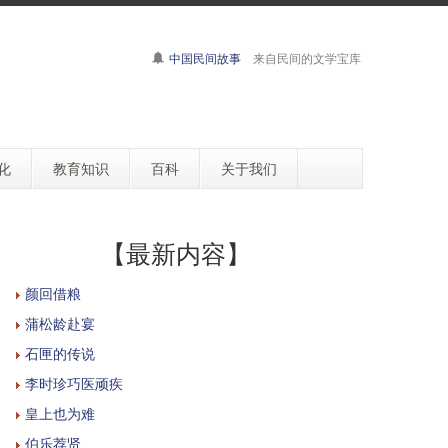
中国民间故事
来自民间的文学宝库
化
教育知识
百科
关于我们
【最新内容】
颜回借粮
蒲松龄赴宴
石匣的传说
李时珍巧医顽疾
皇上也为难
伯乐荐贤