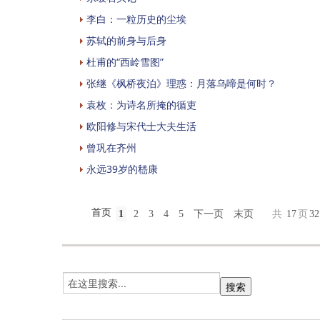
李白：一粒历史的尘埃
苏轼的前身与后身
杜甫的“西岭雪图”
张继《枫桥夜泊》理惑：月落乌啼是何时？
袁枚：为诗名所掩的循吏
欧阳修与宋代士大夫生活
曾巩在齐州
永远39岁的嵇康
首页
1
2
3
4
5
下一页
末页
共
17
页
32