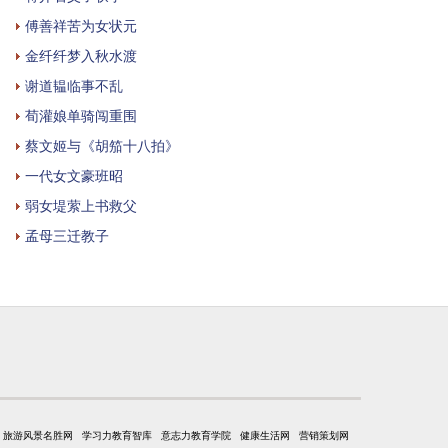
傅善祥苦为女状元
金纤纤梦入秋水渡
谢道韫临事不乱
荀灌娘单骑闯重围
蔡文姬与《胡笳十八拍》
一代女文豪班昭
弱女堤萦上书救父
孟母三迁教子
旅游风景名胜网
学习力教育智库
意志力教育学院
健康生活网
营销策划网