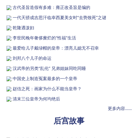
古代圣旨造假有多难：雍正改圣旨是编的
一代天骄成吉思汗临幸西夏美女时“去势致死”之谜
乾隆遇泼妇
李世民晚年奢侈糜烂的“性福”生活
最爱给儿子戴绿帽的皇帝：漂亮儿媳无不召幸
刘邦八个儿子的命运
汉武帝的另类“乱伦” 兄弟姐妹同吃同睡
中国史上制造冤案最多的一个皇帝
赵佶之死：画家为什么不能当皇帝？
清末三位皇帝为何均绝后
更多内容……
后宫故事