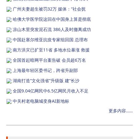
广州夫妻超生被罚32万 媒体：“社会抚
哈佛大学医学院这回在中国身上算是彻底
凉山木里突发泥石流 386人及时撤离成功
中国赴塞尔维亚抗疫专家组回国 总理布
南方洪灾已扩至11省 多地水位暴涨 救援
全国首起暗网平台案告破 会员超6万名
上海最年轻区委书记，跨省升副部
湖南打造“文化强省”升级版 建“长沙
全国9.04亿网民中6.5亿网民月收入不足
中关村老电脑城变身AI新地标
更多内容……