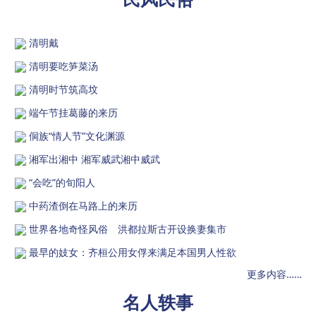
清明戴
清明要吃笋菜汤
清明时节筑高坟
端午节挂葛藤的来历
侗族“情人节”文化渊源
湘军出湘中 湘军威武湘中威武
“会吃”的旬阳人
中药渣倒在马路上的来历
世界各地奇怪风俗 洪都拉斯古开设换妻集市
最早的妓女：齐桓公用女俘来满足本国男人性欲
更多内容……
名人轶事