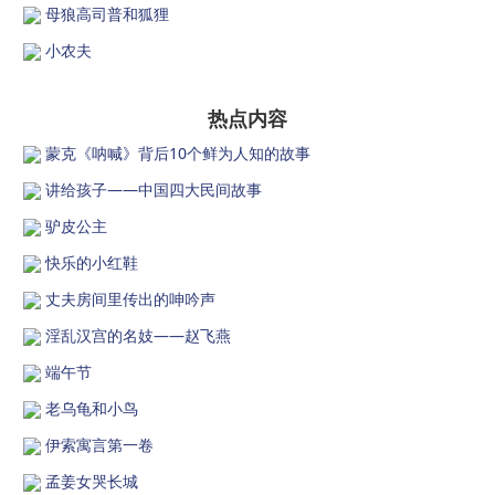
母狼高司普和狐狸
小农夫
热点内容
蒙克《呐喊》背后10个鲜为人知的故事
讲给孩子——中国四大民间故事
驴皮公主
快乐的小红鞋
丈夫房间里传出的呻吟声
淫乱汉宫的名妓——赵飞燕
端午节
老乌龟和小鸟
伊索寓言第一卷
孟姜女哭长城