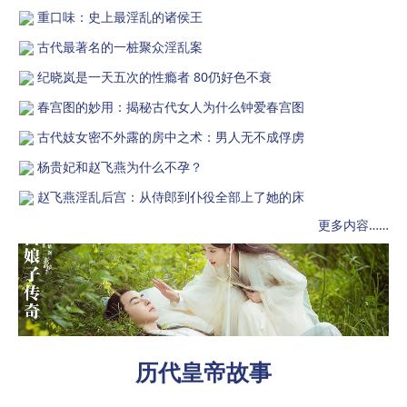
重口味：史上最淫乱的诸侯王
古代最著名的一桩聚众淫乱案
纪晓岚是一天五次的性瘾者 80仍好色不衰
春宫图的妙用：揭秘古代女人为什么钟爱春宫图
古代妓女密不外露的房中之术：男人无不成俘虏
杨贵妃和赵飞燕为什么不孕？
赵飞燕淫乱后宫：从侍郎到仆役全部上了她的床
更多内容……
历代皇帝故事