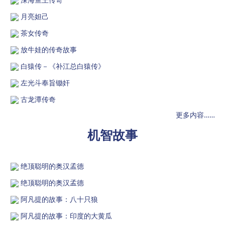
月亮妲己
茶女传奇
放牛娃的传奇故事
白猿传－《补江总白猿传》
左光斗奉旨锄奸
古龙潭传奇
更多内容……
机智故事
绝顶聪明的奥汉孟德
绝顶聪明的奥汉孟德
阿凡提的故事：八十只狼
阿凡提的故事：印度的大黄瓜