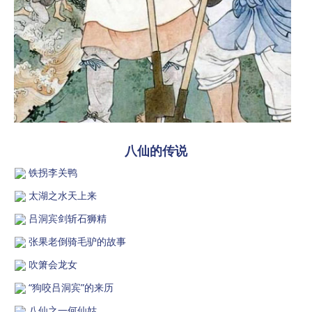
八仙的传说
铁拐李关鸭
太湖之水天上来
吕洞宾剑斩石狮精
张果老倒骑毛驴的故事
吹箫会龙女
“狗咬吕洞宾”的来历
八仙之一何仙姑