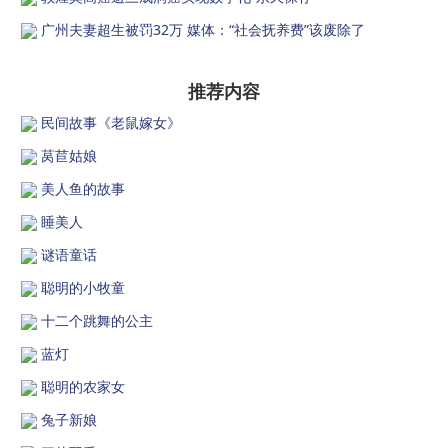
广州夫妻超生被罚32万 媒体：“社会抚养费”该废除了
推荐内容
民间故事《老鼠嫁女》
莴苣姑娘
美人鱼的故事
睡美人
谜语童话
聪明的小牧童
十二个跳舞的公主
蓝灯
聪明的农家女
兔子新娘