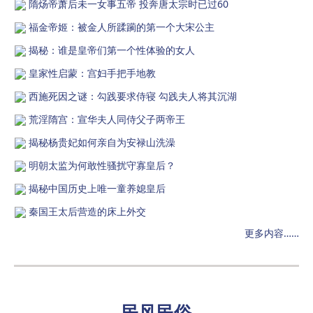
隋炀帝萧后未一女事五帝 投奔唐太宗时已过60
福金帝姬：被金人所蹂躏的第一个大宋公主
揭秘：谁是皇帝们第一个性体验的女人
皇家性启蒙：宫妇手把手地教
西施死因之谜：勾践要求侍寝 勾践夫人将其沉湖
荒淫隋宫：宣华夫人同侍父子两帝王
揭秘杨贵妃如何亲自为安禄山洗澡
明朝太监为何敢性骚扰守寡皇后？
揭秘中国历史上唯一童养媳皇后
秦国王太后营造的床上外交
更多内容……
民风民俗