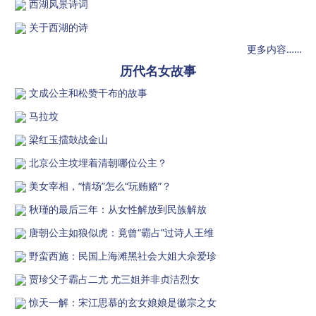
西湖风景诗词
关于西湖的诗
更多内容……
历代名女故事
文成公主和松赞干布的故事
马拉坟
梁红玉擂鼓战金山
北京公主坟埋着清朝哪位公主？
美女宰相，“情场”怎么“玩贿赂”？
秋瑾的最后三年：从女性解放到民族解放
唐朝公主如狼似虎：竟曾“霸占”过诗人王维
野蛮西施：民国上海滩黑社会大姐大佘爱珍
贾珍父子霸占二尤 尤三姐并非贞洁烈女
惊天一解：宋江思慕的玄女娘娘是徽宗之女