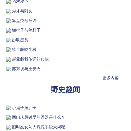
巧对萝卜
秀才与阿女
算盘类歇后语
锄把子与笔杆子
妙联鉴赏
续半联吃半联
赵孟頫我侬词的典故
苏东坡与王安石
更多内容……
野史趣闻
小鬼子拉肚子
西门庆最钟爱的淫器是什么？
旧时妓女勾人魂魄手段大揭秘