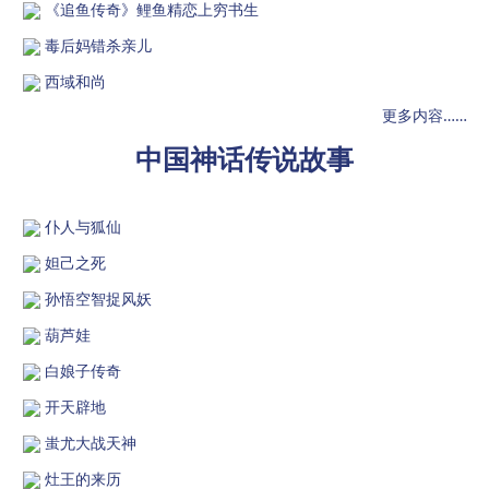
《追鱼传奇》鲤鱼精恋上穷书生
毒后妈错杀亲儿
西域和尚
更多内容……
中国神话传说故事
仆人与狐仙
妲己之死
孙悟空智捉风妖
葫芦娃
白娘子传奇
开天辟地
蚩尤大战天神
灶王的来历