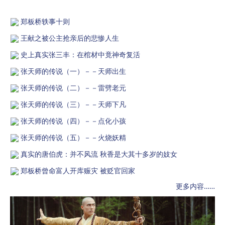
郑板桥轶事十则
王献之被公主抢亲后的悲惨人生
史上真实张三丰：在棺材中竟神奇复活
张天师的传说（一）－－天师出生
张天师的传说（二）－－雷劈老元
张天师的传说（三）－－天师下凡
张天师的传说（四）－－点化小孩
张天师的传说（五）－－火烧妖精
真实的唐伯虎：并不风流 秋香是大其十多岁的妓女
郑板桥曾命富人开库赈灾 被贬官回家
更多内容……