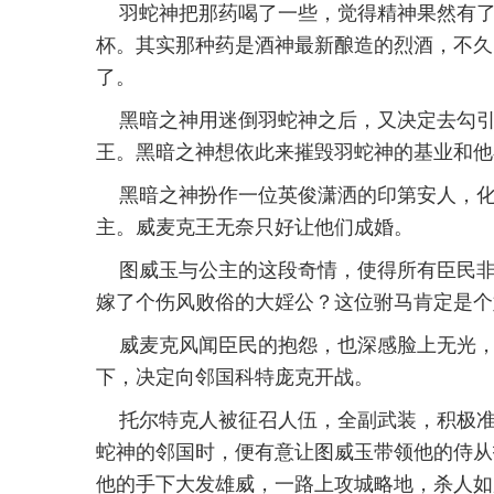
羽蛇神把那药喝了一些，觉得精神果然有
杯。其实那种药是酒神最新酿造的烈酒，不久
了。
黑暗之神用迷倒羽蛇神之后，又决定去勾
王。黑暗之神想依此来摧毁羽蛇神的基业和他
黑暗之神扮作一位英俊潇洒的印第安人，
主。威麦克王无奈只好让他们成婚。
图威玉与公主的这段奇情，使得所有臣民非
嫁了个伤风败俗的大婬公？这位驸马肯定是个
威麦克风闻臣民的抱怨，也深感脸上无光
下，决定向邻国科特庞克开战。
托尔特克人被征召人伍，全副武装，积极
蛇神的邻国时，便有意让图威玉带领他的侍从
他的手下大发雄威，一路上攻城略地，杀人如