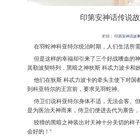
印第安神话传说故
栏目：
印第安神话故
在羽蛇神科亚特尔统治时期，人们生活所
但是这样的幸福却引来了三个好战嗜血的
其勒波契特列，黑暗之神狄斯 科忒力波卡和
他们在狄斯 科忒力波卡的牵头主使下对国
到科亚特尔的王宫前，要求见羽蛇神。
侍卫们说科亚特尔身体不适，无法会客。
是为医治天神而来，侍卫们便进去代为禀告，
狡猾的黑暗之神装出对天神十分关切的样子
会好的！”