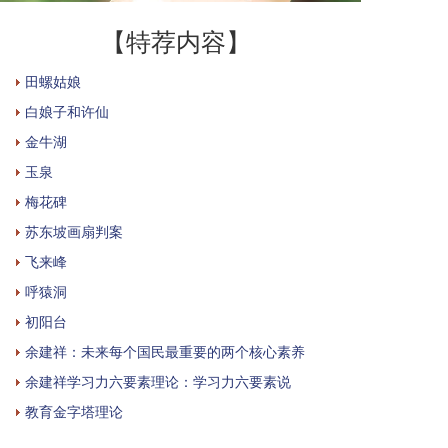
【特荐内容】
田螺姑娘
白娘子和许仙
金牛湖
玉泉
梅花碑
苏东坡画扇判案
飞来峰
呼猿洞
初阳台
余建祥：未来每个国民最重要的两个核心素养
余建祥学习力六要素理论：学习力六要素说
教育金字塔理论