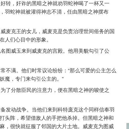
了好转，奸诈的黑暗之神就劝羽蛇神喝了一杯又一
，羽蛇神就被灌得神志不清，任由黑暗之神摆布
引威麦克王的女儿，威麦克是负责治理世间俗务的国
在人们心目中的形象。
化名图威玉来到威麦克的宫殿。他用美貌勾引了公
常不满。他们时常议论纷纷：“那么可爱的公主怎么
妖魔，专门来勾引公主的。”
，为了分散臣民的注意力，便在黑暗之神的唆使之
准备发动战争。当他们来到科特庞克这个同样信奉羽
打头阵，希望借敌人的手把他杀掉。但黑暗之神和
麻，很快就征服了邻国的大片土地。威麦克为图威