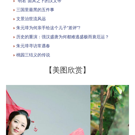
“明君”面具之下的汉文帝
三国里最黑的五件事
文景治世流风远
朱元璋为何亲手给这个儿子“差评”?
历史的重演：强汉盛唐为何都难逃盛极而衰厄运？
朱元璋寻访常遇春
桃园三结义的传说
【美图欣赏】