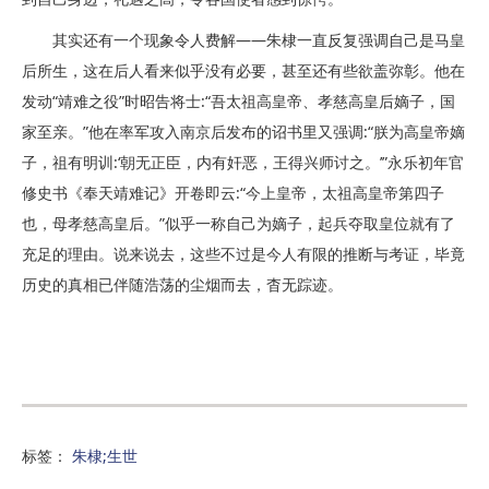
其实还有一个现象令人费解——朱棣一直反复强调自己是马皇
后所生，这在后人看来似乎没有必要，甚至还有些欲盖弥彰。他在
发动“靖难之役”时昭告将士:“吾太祖高皇帝、孝慈高皇后嫡子，国
家至亲。”他在率军攻入南京后发布的诏书里又强调:“朕为高皇帝嫡
子，祖有明训:‘朝无正臣，内有奸恶，王得兴师讨之。’”永乐初年官
修史书《奉天靖难记》开卷即云:“今上皇帝，太祖高皇帝第四子
也，母孝慈高皇后。”似乎一称自己为嫡子，起兵夺取皇位就有了
充足的理由。说来说去，这些不过是今人有限的推断与考证，毕竟
历史的真相已伴随浩荡的尘烟而去，杳无踪迹。
标签：
朱棣;生世