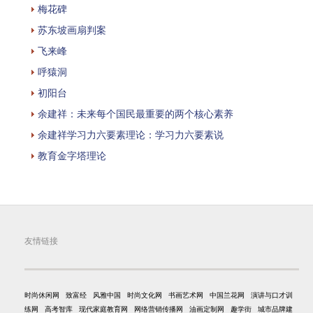
梅花碑
苏东坡画扇判案
飞来峰
呼猿洞
初阳台
余建祥：未来每个国民最重要的两个核心素养
余建祥学习力六要素理论：学习力六要素说
教育金字塔理论
友情链接
时尚休闲网
致富经
风雅中国
时尚文化网
书画艺术网
中国兰花网
演讲与口才训
练网
高考智库
现代家庭教育网
网络营销传播网
油画定制网
趣学街
城市品牌建