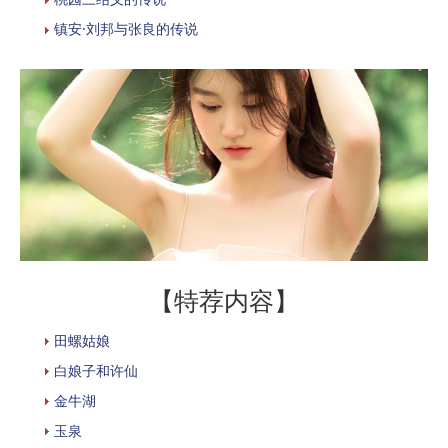
镇安·刘邦与张良的传说
【特荐内容】
田螺姑娘
白娘子和许仙
金牛湖
玉泉