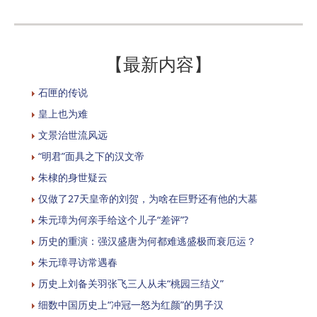
【最新内容】
石匣的传说
皇上也为难
文景治世流风远
“明君”面具之下的汉文帝
朱棣的身世疑云
仅做了27天皇帝的刘贺，为啥在巨野还有他的大墓
朱元璋为何亲手给这个儿子“差评”?
历史的重演：强汉盛唐为何都难逃盛极而衰厄运？
朱元璋寻访常遇春
历史上刘备关羽张飞三人从未“桃园三结义”
细数中国历史上“冲冠一怒为红颜”的男子汉