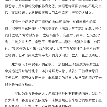
报恩寺，用来报答父母的养育之恩。大报恩寺正殿供奉的不是马皇
后，而是碽妃，史料记载正殿大门常年紧闭，严禁旁人进入。
还有一个证据佐证了碽妃的地位:明孝陵中有供奉祖先的享
殿，据掌管皇家宗庙礼仪的官署文件《南京太常寺志》记载，神位
的排位顺序为“孝陵享殿，太祖高皇帝、高皇后，南向。左:淑妃李
氏，生懿文皇太子、秦愍王、晋恭王……碽妃生成祖文皇帝，独西
列。”孝陵作为太祖朱元璋的陵寝，太常寺在配享神位上是不敢有
差错的，但对《南京太常寺志》的真伪问题，世人一直众说纷纭。
此外据《李朝实录》的记载，一次朝鲜王子(后成为朝鲜国王)
李芳远朝贡时路过北京，本打算拜见朱棣，被告知正值母亲忌日，
不便见客。李芳远发现当天并非马皇后的忌日，这从侧面印证了朱
棣不是马皇后所生。
可能因为生母是高丽人，朱棣对朝鲜怀有特别的情感。朝廷举
办大典时，各国使者列队完毕，朱棣居然让前来朝贺的朝鲜世子坐
到自己身边，礼遇之高，令各国使者感到惊愕。