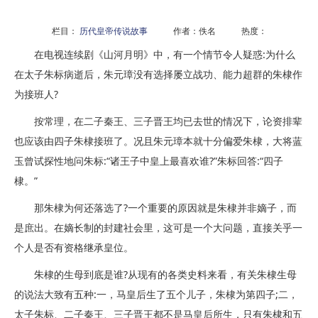
栏目：
历代皇帝传说故事
作者：佚名 热度：
在电视连续剧《山河月明》中，有一个情节令人疑惑:为什么
在太子朱标病逝后，朱元璋没有选择屡立战功、能力超群的朱棣作
为接班人?
按常理，在二子秦王、三子晋王均已去世的情况下，论资排辈
也应该由四子朱棣接班了。况且朱元璋本就十分偏爱朱棣，大将蓝
玉曾试探性地问朱标:“诸王子中皇上最喜欢谁?”朱标回答:“四子
棣。”
那朱棣为何还落选了?一个重要的原因就是朱棣并非嫡子，而
是庶出。在嫡长制的封建社会里，这可是一个大问题，直接关乎一
个人是否有资格继承皇位。
朱棣的生母到底是谁?从现有的各类史料来看，有关朱棣生母
的说法大致有五种:一，马皇后生了五个儿子，朱棣为第四子;二，
太子朱标、二子秦王、三子晋王都不是马皇后所生，只有朱棣和五