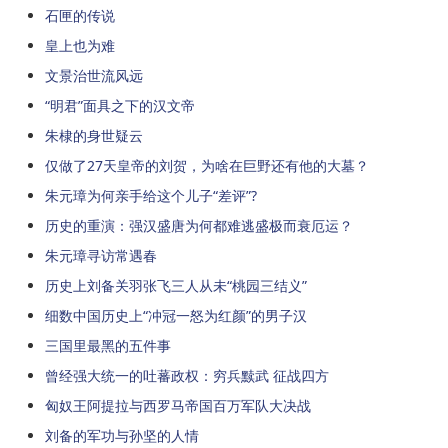
石匣的传说
皇上也为难
文景治世流风远
“明君”面具之下的汉文帝
朱棣的身世疑云
仅做了27天皇帝的刘贺，为啥在巨野还有他的大墓？
朱元璋为何亲手给这个儿子“差评”?
历史的重演：强汉盛唐为何都难逃盛极而衰厄运？
朱元璋寻访常遇春
历史上刘备关羽张飞三人从未“桃园三结义”
细数中国历史上“冲冠一怒为红颜”的男子汉
三国里最黑的五件事
曾经强大统一的吐蕃政权：穷兵黩武 征战四方
匈奴王阿提拉与西罗马帝国百万军队大决战
刘备的军功与孙坚的人情