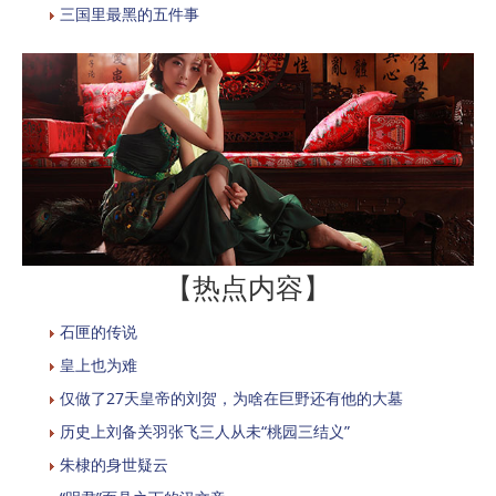
三国里最黑的五件事
【热点内容】
石匣的传说
皇上也为难
仅做了27天皇帝的刘贺，为啥在巨野还有他的大墓
历史上刘备关羽张飞三人从未“桃园三结义”
朱棣的身世疑云