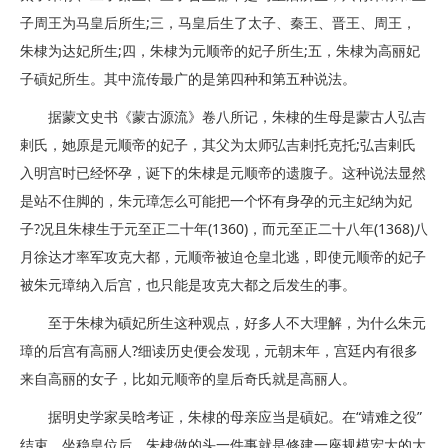
子周王为马皇后所生;三，马皇后生了太子、秦王、晋王、周王，
朱棣为达妃所生;四，朱棣为元顺帝的妃子所生;五，朱棣为高丽妃
子碽妃所生。其中流传最广的是第四种和第五种说法。
据蒙文史书《蒙古源流》卷八所记，朱棣的生母是蒙古人弘吉
剌氏，她原是元顺帝的妃子，其父为太师弘吉剌托克托;弘吉剌氏
入明宫时已经怀孕，诞下的朱棣是元顺帝的遗腹子。这种说法显然
是站不住脚的，朱元璋怎么可能把一个怀有身孕的元主妃纳为妃
子?况且朱棣生于元至正二十年(1360)，而元至正二十八年(1368)八
月徐达才率军攻克大都，元顺帝被迫仓皇北逃，即使元顺帝的妃子
被朱元璋纳入后宫，也只能是攻克大都之后发生的事。
至于朱棣为碽妃所生这种观点，好多人不大理解，为什么朱元
璋的后宫有高丽人?细读历史便会发现，元朝末年，宫廷内有很多
来自高丽的女子，比如元顺帝的皇后奇氏就是高丽人。
据明史学家吴晗考证，朱棣的母亲应当是碽妃。在“靖难之役”
结束、坐稳皇位后，朱棣做的头一件事就是修建一座规模宏大的大