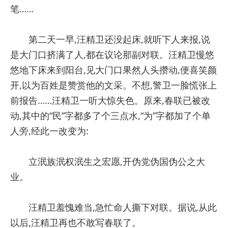
笔……
第二天一早,汪精卫还没起床,就听下人来报,说
是大门口挤满了人,都在议论那副对联。汪精卫慢悠
悠地下床来到阳台,见大门口果然人头攒动,便喜笑颜
开,以为百姓是赞赏他的文采。不想,警卫一脸慌张上
前报告……汪精卫一听大惊失色。原来,春联已被改
动,其中的“民”字都多了个三点水,“为”字都加了个单
人旁,经此一改变为:
立泯族泯权泯生之宏愿,开伪党伪国伪公之大
业。
汪精卫羞愧难当,急忙命人撕下对联。据说,从此
以后,汪精卫再也不敢写春联了。