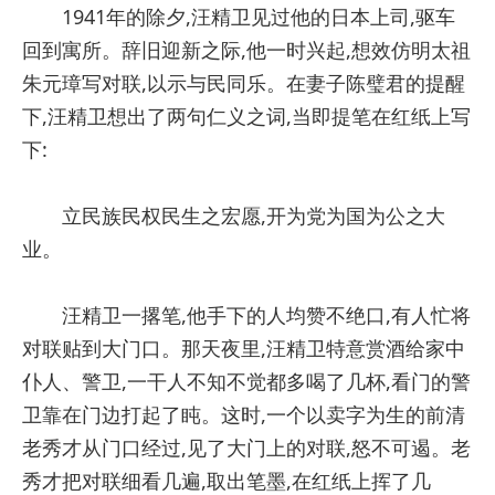
1941年的除夕,汪精卫见过他的日本上司,驱车
回到寓所。辞旧迎新之际,他一时兴起,想效仿明太祖
朱元璋写对联,以示与民同乐。在妻子陈璧君的提醒
下,汪精卫想出了两句仁义之词,当即提笔在红纸上写
下:
立民族民权民生之宏愿,开为党为国为公之大
业。
汪精卫一撂笔,他手下的人均赞不绝口,有人忙将
对联贴到大门口。那天夜里,汪精卫特意赏酒给家中
仆人、警卫,一干人不知不觉都多喝了几杯,看门的警
卫靠在门边打起了盹。这时,一个以卖字为生的前清
老秀才从门口经过,见了大门上的对联,怒不可遏。老
秀才把对联细看几遍,取出笔墨,在红纸上挥了几