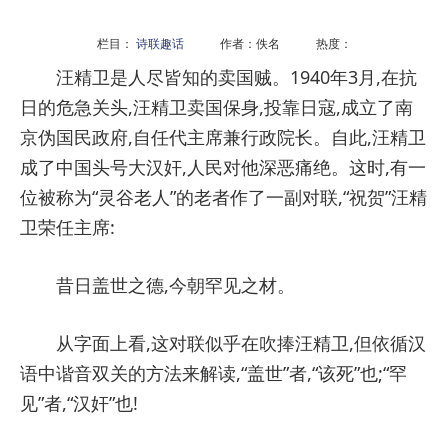
栏目：
诗联趣话
作者：佚名 热度：
汪精卫是人尽皆知的卖国贼。1940年3月,在抗
日的危急关头,汪精卫卖国保身,投靠日寇,成立了南
京伪国民政府,自任代主席兼行政院长。自此,汪精卫
成了中国头号大汉奸,人民对他深恶痛绝。这时,有一
位被称为“灵谷老人”的老者作了一副对联,“祝贺”汪精
卫荣任主席:
昔日盖世之德,今朝罕见之材。
从字面上看,这对联似乎在吹捧汪精卫,但依循汉
语中谐音双关的方法来解读,“盖世”者,“该死”也;“罕
见”者,“汉奸”也!