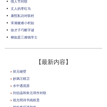
情人节对联
丈人的枣红马
康熙私访对联村
宋湘被难小村姑
徐才子巧断字谜
柳如是三难钱学士
【最新内容】
状元碰壁
妙讽汪精卫
水中遇屈原
刘伯温和朱元璋作对联
祝允明诗书戏权贵