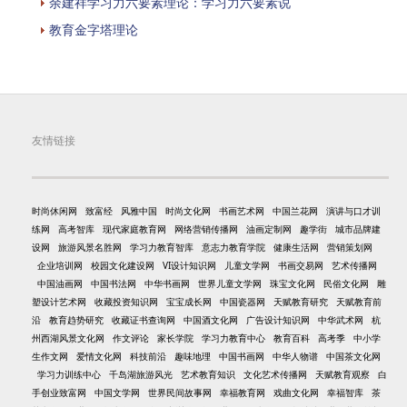
余建祥学习力六要素理论：学习力六要素说
教育金字塔理论
友情链接
时尚休闲网
致富经
风雅中国
时尚文化网
书画艺术网
中国兰花网
演讲与口才训
练网
高考智库
现代家庭教育网
网络营销传播网
油画定制网
趣学街
城市品牌建
设网
旅游风景名胜网
学习力教育智库
意志力教育学院
健康生活网
营销策划网
企业培训网
校园文化建设网
VI设计知识网
儿童文学网
书画交易网
艺术传播网
中国油画网
中国书法网
中华书画网
世界儿童文学网
珠宝文化网
民俗文化网
雕
塑设计艺术网
收藏投资知识网
宝宝成长网
中国瓷器网
天赋教育研究
天赋教育前
沿
教育趋势研究
收藏证书查询网
中国酒文化网
广告设计知识网
中华武术网
杭
州西湖风景文化网
作文评论
家长学院
学习力教育中心
教育百科
高考季
中小学
生作文网
爱情文化网
科技前沿
趣味地理
中国书画网
中华人物谱
中国茶文化网
学习力训练中心
千岛湖旅游风光
艺术教育知识
文化艺术传播网
天赋教育观察
白
手创业致富网
中国文学网
世界民间故事网
幸福教育网
戏曲文化网
幸福智库
茶