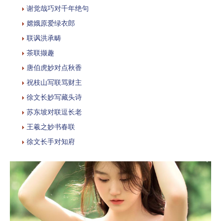
谢觉哉巧对千年绝句
嫦娥原爱绿衣郎
联讽洪承畴
茶联撷趣
唐伯虎妙对点秋香
祝枝山写联骂财主
徐文长妙写藏头诗
苏东坡对联逗长老
王羲之妙书春联
徐文长手对知府