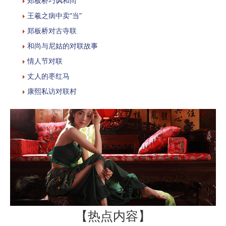
郑板桥巧讽和尚
王羲之病中卖“当”
郑板桥对古寺联
和尚与尼姑的对联故事
情人节对联
丈人的枣红马
康熙私访对联村
【热点内容】