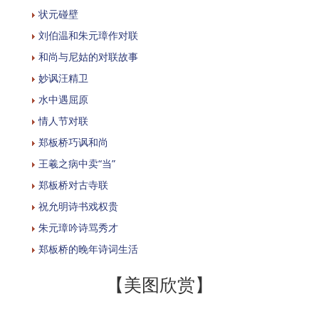
状元碰壁
刘伯温和朱元璋作对联
和尚与尼姑的对联故事
妙讽汪精卫
水中遇屈原
情人节对联
郑板桥巧讽和尚
王羲之病中卖“当”
郑板桥对古寺联
祝允明诗书戏权贵
朱元璋吟诗骂秀才
郑板桥的晚年诗词生活
【美图欣赏】