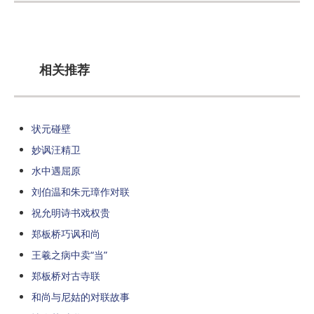
相关推荐
状元碰壁
妙讽汪精卫
水中遇屈原
刘伯温和朱元璋作对联
祝允明诗书戏权贵
郑板桥巧讽和尚
王羲之病中卖“当”
郑板桥对古寺联
和尚与尼姑的对联故事