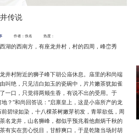
井传说
事
作者：佚名 热度：
湖的西南方，有座龙井村，村的四周，峰峦秀
井村附近的狮子峰下胡公庙休息。庙里的和尚端
由叫绝，只见洁白如玉的瓷碗中，片片嫩茶犹如雀
了一口，只觉得两颊生香，有说不出的受用。于
地？”和尚回答说：“启禀皇上，这是小庙所产的龙
庙前碧绿如染，十八棵茶树嫩芽初发，青翠欲低，周
茶名龙井，山名狮峰，都似乎预兆着他彪炳千秋的
茶有实在赏心悦目，甘醇爽口，于是乾隆当场封胡