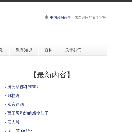
中国民间故事
来自民间的文学宝库
化
教育知识
百科
关于我们
【最新内容】
济公活佛斗蛐蛐儿
月桂峰
观音送画
西王母和她的蟠桃仙子
石人岭
龙井茶的传说