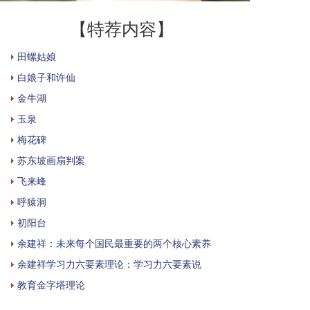
【特荐内容】
田螺姑娘
白娘子和许仙
金牛湖
玉泉
梅花碑
苏东坡画扇判案
飞来峰
呼猿洞
初阳台
余建祥：未来每个国民最重要的两个核心素养
余建祥学习力六要素理论：学习力六要素说
教育金字塔理论