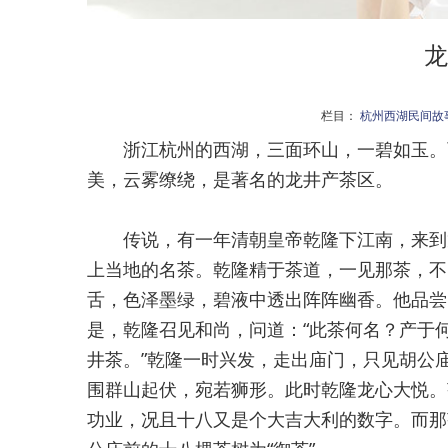
龙
栏目：
杭州西湖民间故
浙江杭州的西湖，三面环山，一碧如玉。西
美，云雾缭绕，是著名的龙井产茶区。
传说，有一年清朝皇帝乾隆下江南，来到龙
上当地的名茶。乾隆精于茶道，一见那茶，不
舌，色泽墨绿，碧液中透出阵阵幽香。他品尝
是，乾隆召见和尚，问道：“此茶何名？产于何
井茶。”乾隆一时兴发，走出庙门，只见胡公
围群山起伏，宛若狮形。此时乾隆龙心大悦。
功业，况且十八又是个大吉大利的数字。而那