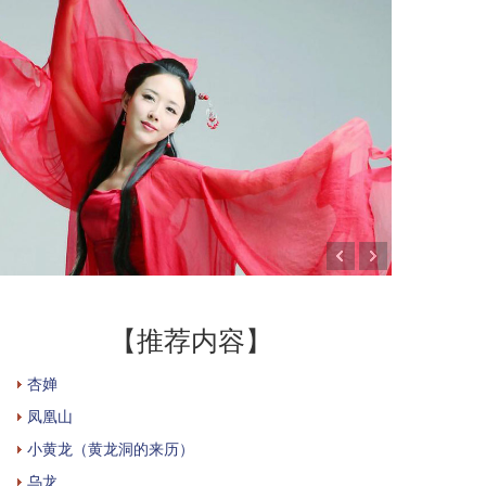
【推荐内容】
杏婵
凤凰山
小黄龙（黄龙洞的来历）
乌龙