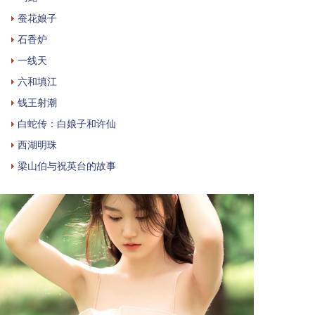
蚕花娘子
石香炉
一线天
六和填江
钱王射潮
白蛇传：白娘子和许仙
西湖明珠
梁山伯与祝英台的故事