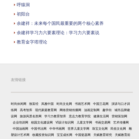
呼猿洞
初阳台
余建祥：未来每个国民最重要的两个核心素养
余建祥学习力六要素理论：学习力六要素说
教育金字塔理论
友情链接
时尚休闲网
致富经
风雅中国
时尚文化网
书画艺术网
中国兰花网
演讲与口才训
练网
高考智库
现代家庭教育网
网络营销传播网
油画定制网
趣学街
城市品牌建
设网
旅游风景名胜网
学习力教育智库
意志力教育学院
健康生活网
营销策划网
企业培训网
校园文化建设网
VI设计知识网
儿童文学网
书画交易网
艺术传播网
中国油画网
中国书法网
中华书画网
世界儿童文学网
珠宝文化网
民俗文化网
雕
塑设计艺术网
收藏投资知识网
宝宝成长网
中国瓷器网
天赋教育研究
天赋教育前