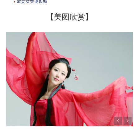
孟姜女哭倒长城
【美图欣赏】