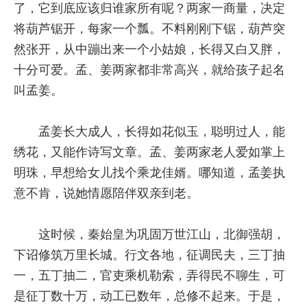
了，它到底应该归谁家所有呢？两家一商量，决定
将葫芦锯开，每家一个瓢。不料刚刚下锯，葫芦突
然张开，从中蹦出来一个小姑娘，长得又白又胖，
十分可爱。孟、姜两家都非常高兴，就给孩子起名
叫孟姜。
孟姜长大成人，长得如花似玉，聪明过人，能
绣花，又能作诗写文章。孟、姜两家老人爱如掌上
明珠，早想给女儿找个乘龙佳婿。哪知道，孟姜执
意不肯，说她情愿陪伴双亲到老。
这时候，秦始皇为巩固万世江山，北御强胡，
下诏修筑万里长城。行文各地，征调民夫，三丁抽
一，五丁抽二，官吏乘机勒索，弄得民不聊生，可
是征丁数十万，动工已数年，总修不起来。于是，