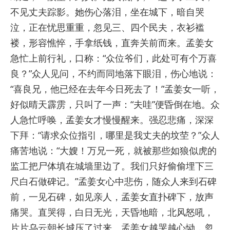
不见丈夫踪影。她伤心落泪，坐在城下，暗自哭
泣，正在忧思重重，忽见三、四个民夫，衣衫褴
褛，形容憔悴，手拿纸钱，直奔关前而来。孟姜女
急忙上前行礼，口称：“众位爷们，此处可有个万喜
良？”众人见问，不约而同地落下眼泪，伤心地说：
“喜良兄，他已经在去年今日死去了！”孟姜女一听，
好似晴天霹雳，只叫了一声：“夫哇”便昏倒在地。众
人急忙呼唤，孟姜女才慢慢醒来。强忍悲痛，深深
下拜：“请求众位指引，哪里是我丈夫的坟茔？”众人
痛苦地说：“大嫂！万兄一死，就被那些如狼似虎的
监工把尸体填在城墙里边了。我们只好偷偷埋下三
尺白石做碑记。”孟姜女心中悲伤，随众人来到石碑
前，一见石碑，如见亲人，孟姜女直扑碑下，放声
痛哭。直哭得，白日无光，天昏地暗，北风怒吼，
片片乌云朝长城压了过来。孟姜女越哭越心恸，忽