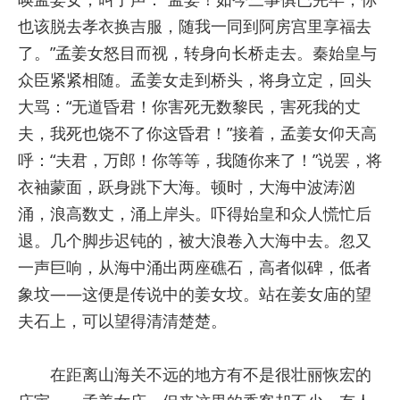
也该脱去孝衣换吉服，随我一同到阿房宫里享福去
了。”孟姜女怒目而视，转身向长桥走去。秦始皇与
众臣紧紧相随。孟姜女走到桥头，将身立定，回头
大骂：“无道昏君！你害死无数黎民，害死我的丈
夫，我死也饶不了你这昏君！”接着，孟姜女仰天高
呼：“夫君，万郎！你等等，我随你来了！”说罢，将
衣袖蒙面，跃身跳下大海。顿时，大海中波涛汹
涌，浪高数丈，涌上岸头。吓得始皇和众人慌忙后
退。几个脚步迟钝的，被大浪卷入大海中去。忽又
一声巨响，从海中涌出两座礁石，高者似碑，低者
象坟——这便是传说中的姜女坟。站在姜女庙的望
夫石上，可以望得清清楚楚。
在距离山海关不远的地方有不是很壮丽恢宏的