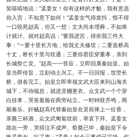
笑嘻嘻地说：“孟姜女！你有这样的才貌，我有意选
你入宫，不知意下如何！”孟姜女气得发抖，恨不得
一口咬死赵高，但又一想：丈夫尚未埋葬，不如将
计就计。就对赵高说：“要我进宫，得依我三件大
事：“一要十里长方地，给我丈夫修坟；二要造桥高
十丈，桥长十里与坟通；三要你君臣穿重孝，亲到
长城祭亡灵。”赵高一一答应，立即回禀秦始皇。始
皇当即传旨，立刻动土兴工。不一日回报，坟茔长
桥，俱各完工。始皇立即率领文武大臣来到山海关
城下，不待喘息，就进灵棚更衣。众文武一个个穿
白挂孝，哭丧着脸在两旁站立。一时钟鼓齐鸣，两
厢奏乐。奸贼赵高代替秦始皇在灵前捧上一炷香，
亲奠三杯酒，众文武匍匐坟前，举哀下拜。孟姜女
跪在一旁，哭得泣不成声。祭奠已毕，秦始皇下令
唤孟姜女，叫了声：“孟姜！如今三事俱已完毕，你