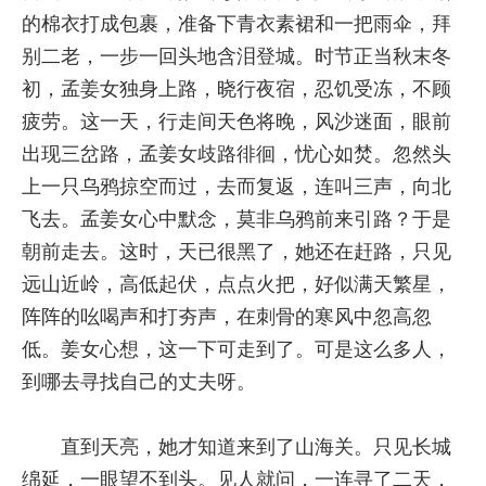
的棉衣打成包裹，准备下青衣素裙和一把雨伞，拜
别二老，一步一回头地含泪登城。时节正当秋末冬
初，孟姜女独身上路，晓行夜宿，忍饥受冻，不顾
疲劳。这一天，行走间天色将晚，风沙迷面，眼前
出现三岔路，孟姜女歧路徘徊，忧心如焚。忽然头
上一只乌鸦掠空而过，去而复返，连叫三声，向北
飞去。孟姜女心中默念，莫非乌鸦前来引路？于是
朝前走去。这时，天已很黑了，她还在赶路，只见
远山近岭，高低起伏，点点火把，好似满天繁星，
阵阵的吆喝声和打夯声，在刺骨的寒风中忽高忽
低。姜女心想，这一下可走到了。可是这么多人，
到哪去寻找自己的丈夫呀。
直到天亮，她才知道来到了山海关。只见长城
绵延，一眼望不到头。见人就问，一连寻了二天，