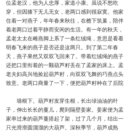
位孟老汉，他为人忠厚，家道小康。虽说不愁吃
穿，但因膝下无儿无女，老两口感到很寂寞。他家
住着一对燕子，年年春来秋往，在檐下筑巢，陪伴
着老两口过着平静而安闲的生活。有一年的秋天，
孟老太太在雌燕脚上系了一条红绒绳，意思是看看
明春飞来的燕子是否还是这两只。到了第二年春
天，燕子果然又双双飞回来了。带着红绒绳的燕子
还把口里衔着的一颗葫芦籽丢在了孟家的床上。孟
老夫妇高兴地捡起葫芦籽，向双双飞舞的巧燕点头
致意。老两口商量了一下，便把葫芦籽种在了后院
墙根下。葫芦籽发芽生根，长出绿油油的叶
子，伸出长长的蔓儿，爬到隔壁姜家。姜家便为孟
家串过来的葫芦蔓搭起了架，过了几个月，结出一
只光滑滑圆溜溜的大葫芦。深秋季节，葫芦成熟