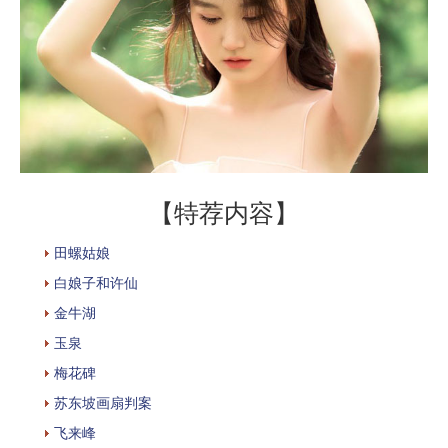
【特荐内容】
田螺姑娘
白娘子和许仙
金牛湖
玉泉
梅花碑
苏东坡画扇判案
飞来峰