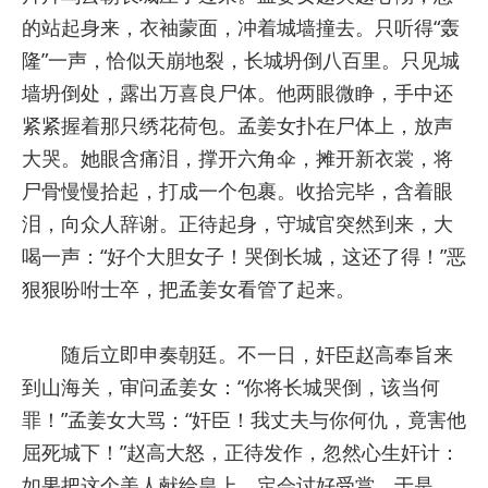
的站起身来，衣袖蒙面，冲着城墙撞去。只听得“轰
隆”一声，恰似天崩地裂，长城坍倒八百里。只见城
墙坍倒处，露出万喜良尸体。他两眼微睁，手中还
紧紧握着那只绣花荷包。孟姜女扑在尸体上，放声
大哭。她眼含痛泪，撑开六角伞，摊开新衣裳，将
尸骨慢慢拾起，打成一个包裹。收拾完毕，含着眼
泪，向众人辞谢。正待起身，守城官突然到来，大
喝一声：“好个大胆女子！哭倒长城，这还了得！”恶
狠狠吩咐士卒，把孟姜女看管了起来。
随后立即申奏朝廷。不一日，奸臣赵高奉旨来
到山海关，审问孟姜女：“你将长城哭倒，该当何
罪！”孟姜女大骂：“奸臣！我丈夫与你何仇，竟害他
屈死城下！”赵高大怒，正待发作，忽然心生奸计：
如果把这个美人献给皇上，定会讨好受赏。于是，