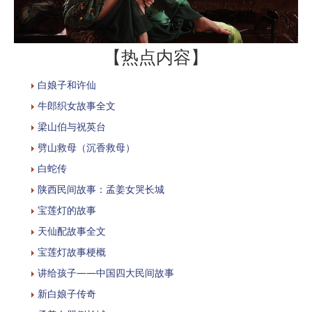
【热点内容】
白娘子和许仙
牛郎织女故事全文
梁山伯与祝英台
劈山救母（沉香救母）
白蛇传
陕西民间故事：孟姜女哭长城
宝莲灯的故事
天仙配故事全文
宝莲灯故事梗概
讲给孩子——中国四大民间故事
新白娘子传奇