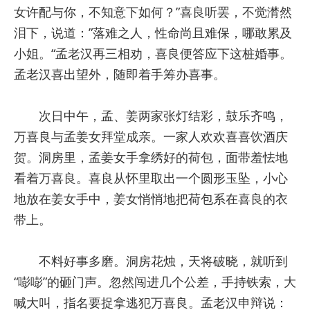
女许配与你，不知意下如何？”喜良听罢，不觉潸然
泪下，说道：”落难之人，性命尚且难保，哪敢累及
小姐。“孟老汉再三相劝，喜良便答应下这桩婚事。
孟老汉喜出望外，随即着手筹办喜事。
次日中午，孟、姜两家张灯结彩，鼓乐齐鸣，
万喜良与孟姜女拜堂成亲。一家人欢欢喜喜饮酒庆
贺。洞房里，孟姜女手拿绣好的荷包，面带羞怯地
看着万喜良。喜良从怀里取出一个圆形玉坠，小心
地放在姜女手中，姜女悄悄地把荷包系在喜良的衣
带上。
不料好事多磨。洞房花烛，天将破晓，就听到
“嘭嘭”的砸门声。忽然闯进几个公差，手持铁索，大
喊大叫，指名要捉拿逃犯万喜良。孟老汉申辩说：