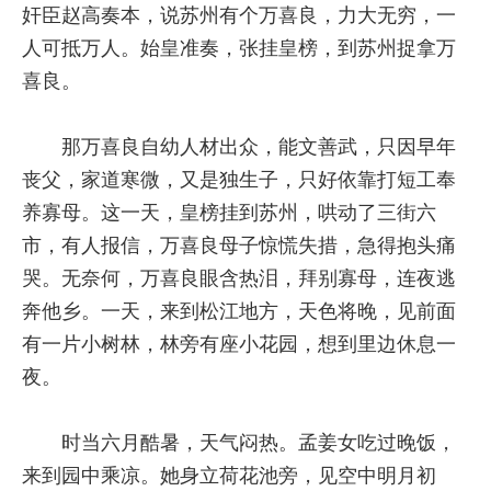
奸臣赵高奏本，说苏州有个万喜良，力大无穷，一
人可抵万人。始皇准奏，张挂皇榜，到苏州捉拿万
喜良。
那万喜良自幼人材出众，能文善武，只因早年
丧父，家道寒微，又是独生子，只好依靠打短工奉
养寡母。这一天，皇榜挂到苏州，哄动了三街六
市，有人报信，万喜良母子惊慌失措，急得抱头痛
哭。无奈何，万喜良眼含热泪，拜别寡母，连夜逃
奔他乡。一天，来到松江地方，天色将晚，见前面
有一片小树林，林旁有座小花园，想到里边休息一
夜。
时当六月酷暑，天气闷热。孟姜女吃过晚饭，
来到园中乘凉。她身立荷花池旁，见空中明月初