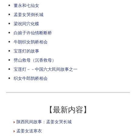
董永和七仙女
孟姜女哭倒长城
梁祝同穴化蝶
白娘子许仙情断断桥
牛朗织女鹊桥相会
宝莲灯的故事
劈山救母（沉香救母）
宝莲灯－－中国六大民间故事之一
织女牛郎鹊桥相会
【最新内容】
陕西民间故事：孟姜女哭长城
孟姜女送寒衣