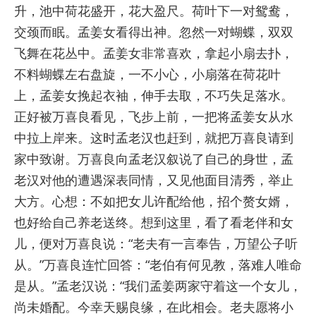
升，池中荷花盛开，花大盈尺。荷叶下一对鸳鸯，
交颈而眠。孟姜女看得出神。忽然一对蝴蝶，双双
飞舞在花丛中。孟姜女非常喜欢，拿起小扇去扑，
不料蝴蝶左右盘旋，一不小心，小扇落在荷花叶
上，孟姜女挽起衣袖，伸手去取，不巧失足落水。
正好被万喜良看见，飞步上前，一把将孟姜女从水
中拉上岸来。这时孟老汉也赶到，就把万喜良请到
家中致谢。万喜良向孟老汉叙说了自己的身世，孟
老汉对他的遭遇深表同情，又见他面目清秀，举止
大方。心想：不如把女儿许配给他，招个赘女婿，
也好给自己养老送终。想到这里，看了看老伴和女
儿，便对万喜良说：“老夫有一言奉告，万望公子听
从。”万喜良连忙回答：“老伯有何见教，落难人唯命
是从。”孟老汉说：“我们孟姜两家守着这一个女儿，
尚未婚配。今幸天赐良缘，在此相会。老夫愿将小