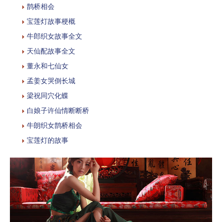
鹊桥相会
宝莲灯故事梗概
牛郎织女故事全文
天仙配故事全文
董永和七仙女
孟姜女哭倒长城
梁祝同穴化蝶
白娘子许仙情断断桥
牛朗织女鹊桥相会
宝莲灯的故事