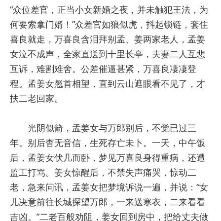
“众位差官，正当小女新婚之夜，并未触犯王法，为
何要索拿门婿！”众差官如狼似虎，抖起锁链，套住
喜良就走，万喜良含泪拜别孟、姜两家老人，孟姜
女泣不成声，全家直送到十里长亭，夫妻二人互悲
互诉，难割难舍。公差催逼甚紧，万喜良凄凄登
程。孟姜女翘首相望，直到云山遮眼看不见了，才
扶二老回家。
光阴似箭，孟姜女与万郎别后，不觉已过三
年。别后杳无音信，生死存亡未卜。一天，中午饭
后，孟姜女伏几而卧，梦见万喜良身得重病，还遭
监工打骂。姜女惊醒后，不禁失声痛哭，惊动二
老，急来问讯，孟姜女把梦境诉说一遍，并说：“女
儿决意前往长城探望万郎，一来送寒衣，二来看看
吉凶。”二老百般劝阻，姜女回到房中，把给丈夫做