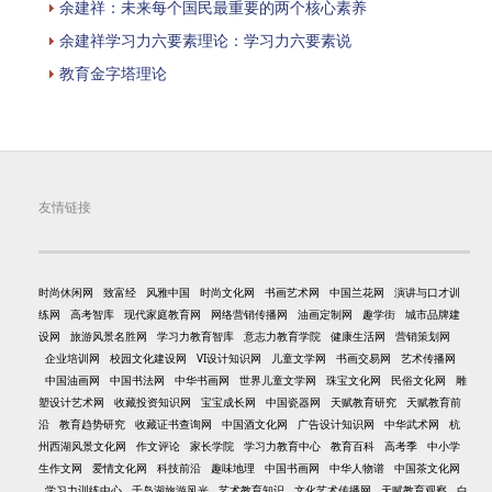
余建祥：未来每个国民最重要的两个核心素养
余建祥学习力六要素理论：学习力六要素说
教育金字塔理论
友情链接
时尚休闲网
致富经
风雅中国
时尚文化网
书画艺术网
中国兰花网
演讲与口才训
练网
高考智库
现代家庭教育网
网络营销传播网
油画定制网
趣学街
城市品牌建
设网
旅游风景名胜网
学习力教育智库
意志力教育学院
健康生活网
营销策划网
企业培训网
校园文化建设网
VI设计知识网
儿童文学网
书画交易网
艺术传播网
中国油画网
中国书法网
中华书画网
世界儿童文学网
珠宝文化网
民俗文化网
雕
塑设计艺术网
收藏投资知识网
宝宝成长网
中国瓷器网
天赋教育研究
天赋教育前
沿
教育趋势研究
收藏证书查询网
中国酒文化网
广告设计知识网
中华武术网
杭
州西湖风景文化网
作文评论
家长学院
学习力教育中心
教育百科
高考季
中小学
生作文网
爱情文化网
科技前沿
趣味地理
中国书画网
中华人物谱
中国茶文化网
学习力训练中心
千岛湖旅游风光
艺术教育知识
文化艺术传播网
天赋教育观察
白