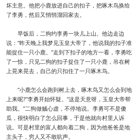
坏主意。他把小鹿放进自己的扣子，把啄木鸟换给
了李勇，然后又悄悄溜回家去。
早饭后，二狗约李勇一块儿上山。他边走边
说：“昨天晚上我梦见玉皇大帝了，他说我的扣子准
能捉住一只小鹿。”走到下扣子的地方一看，李勇吃
了一惊，只见二狗的扣子捉住了一只小鹿，吊在树
上晃来晃去，自己的只扣住了一只啄木鸟。
“小鹿怎么会跑到树上去，啄木鸟又怎么会到地
上来呢?”李勇开始怀疑。“这是天意呀，玉皇大帝帮
助我。”二狗做贼心虚，不停地说。李勇可不是傻
瓜，很快明白了怎么回事，于是他就向村里人诉
说。可是村里的富人都向着二狗，因为他爸爸是地
主头子，穷人又不敢吭声。