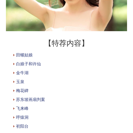
【特荐内容】
田螺姑娘
白娘子和许仙
金牛湖
玉泉
梅花碑
苏东坡画扇判案
飞来峰
呼猿洞
初阳台