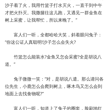
沙子着了火，我用竹篮子打水灭火，一直干到中午
才把火扑灭。我撒腿往这儿跑，又遇见一群金鱼在
树上采蜜，让我帮忙，所以来晚了。”
富人们一听，全都哈哈大笑，斜着眼问兔子：
“你这公证人真聪明!沙子怎么会失火?
竹篮怎么能装水?金鱼又怎会采蜜?全是胡说八
道。”
兔子微微一笑：“对，是胡说八遣。那么请问各
位先生，小鹿怎么会爬到树上，啄木鸟又怎么会到
地面上去找食物呢?”
富人们一听，知道上了兔子的圈套，脸刷地红